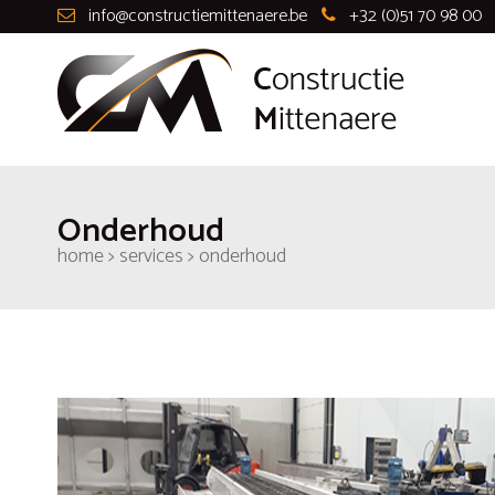
info@constructiemittenaere.be
-
+32 (0)51 70 98 00
Onderhoud
home > services > onderhoud